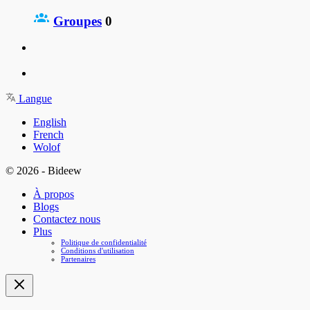
Groupes
0
Langue
English
French
Wolof
© 2026 - Bideew
À propos
Blogs
Contactez nous
Plus
Politique de confidentialité
Conditions d'utilisation
Partenaires