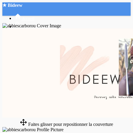
★ Bideew
Accueil
Recherche Avancée
Mon compte
Connexion
Créer un compte
Mode nuit
Faites glisser pour repositionner la couverture