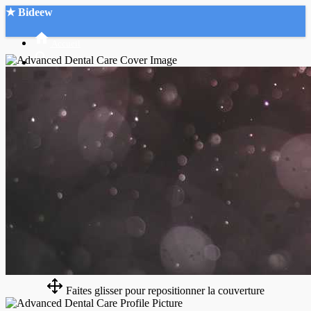
★ Bideew
Accueil
Recherche Avancée
Mon compte
Connexion
Créer un compte
Mode nuit
Faites glisser pour repositionner la couverture