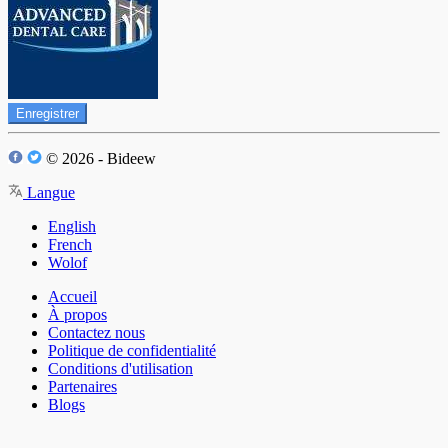
Enregistrer
© 2026 - Bideew
Langue
English
French
Wolof
Accueil
À propos
Contactez nous
Politique de confidentialité
Conditions d'utilisation
Partenaires
Blogs