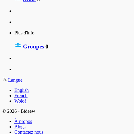
Plus d'info
Groupes
0
Langue
English
French
Wolof
© 2026 - Bideew
À propos
Blogs
Contactez nous