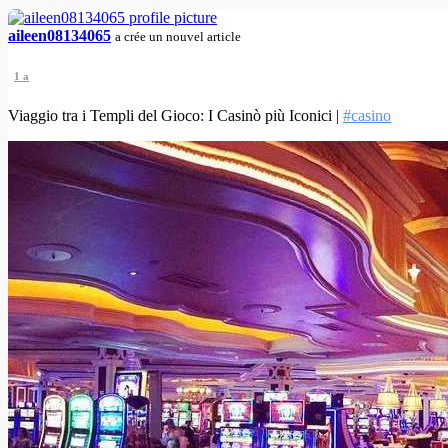
aileen08134065
a crée un nouvel article
1 a
Viaggio tra i Templi del Gioco: I Casinò più Iconici |
#casino