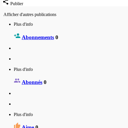
Publier
Afficher d'autres publications
Plus d'info
Abonnements
0
Plus d'info
Abonnés
0
Plus d'info
Aime
0