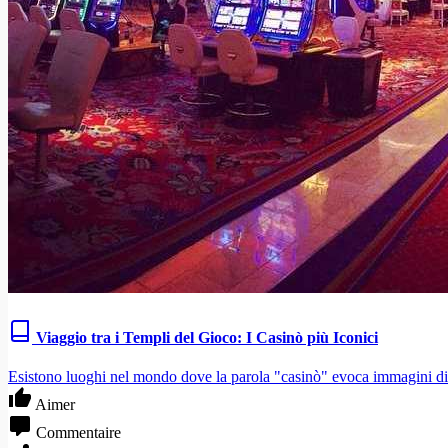
Viaggio tra i Templi del Gioco: I Casinò più Iconici
Esistono luoghi nel mondo dove la parola "casinò" evoca immagini di l
Aimer
Commentaire