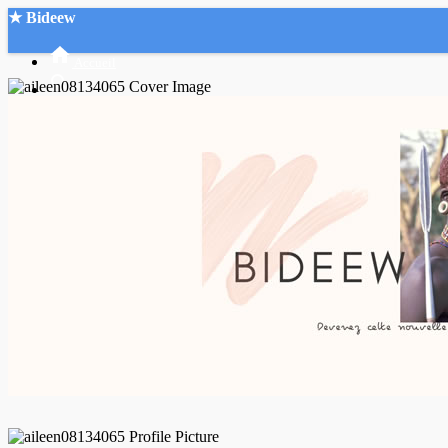
★ Bideew
Accueil
Recherche Avancée
Mon compte
Connexion
Créer un compte
Mode nuit