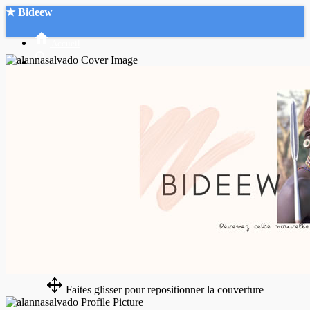
★ Bideew
Accueil
Recherche Avancée
Mon compte
Connexion
Créer un compte
Mode nuit
Faites glisser pour repositionner la couverture