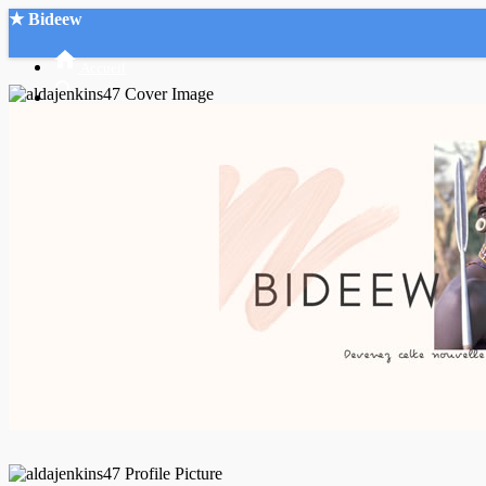
★ Bideew
Accueil
Recherche Avancée
Mon compte
Connexion
Créer un compte
Mode nuit