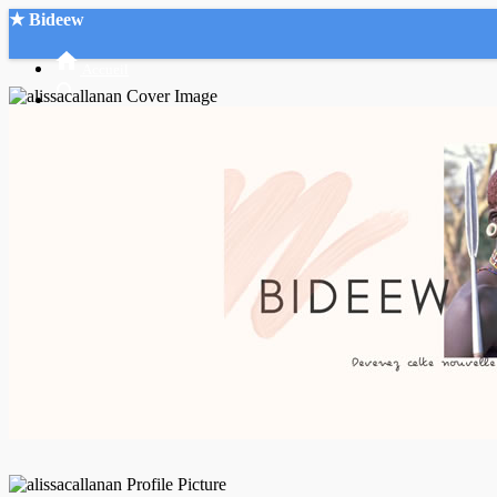
★ Bideew
Accueil
Recherche Avancée
Mon compte
Connexion
Créer un compte
Mode nuit