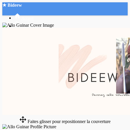
★ Bideew
Accueil
Recherche Avancée
Mon compte
Connexion
Créer un compte
Mode nuit
Faites glisser pour repositionner la couverture