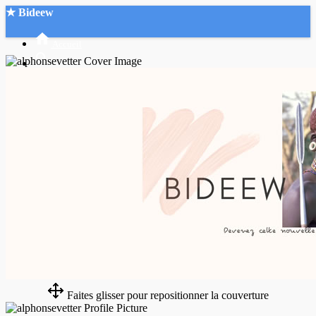
★ Bideew
Accueil
Recherche Avancée
Mon compte
Connexion
Créer un compte
Mode nuit
Faites glisser pour repositionner la couverture