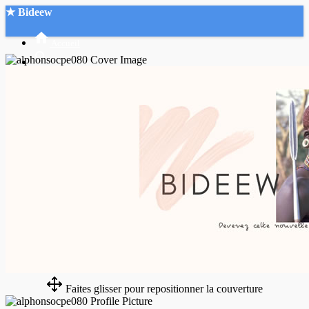
★ Bideew
Accueil
Recherche Avancée
Mon compte
Connexion
Créer un compte
Mode nuit
Faites glisser pour repositionner la couverture