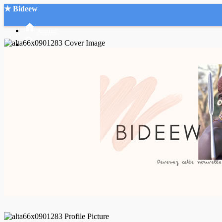
★ Bideew
Accueil
Recherche Avancée
Mon compte
Connexion
Créer un compte
Mode nuit