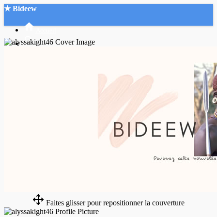
★ Bideew
Accueil
Recherche Avancée
Mon compte
Connexion
Créer un compte
Mode nuit
Faites glisser pour repositionner la couverture