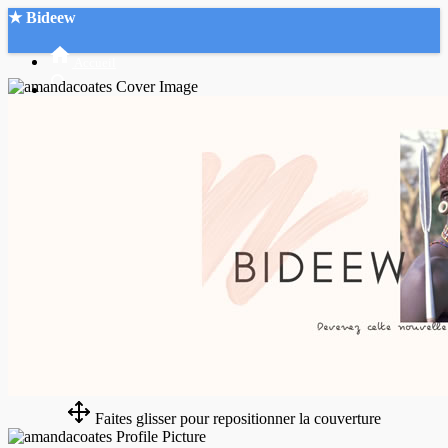
★ Bideew
Accueil
Recherche Avancée
Mon compte
Connexion
Créer un compte
Mode nuit
Faites glisser pour repositionner la couverture