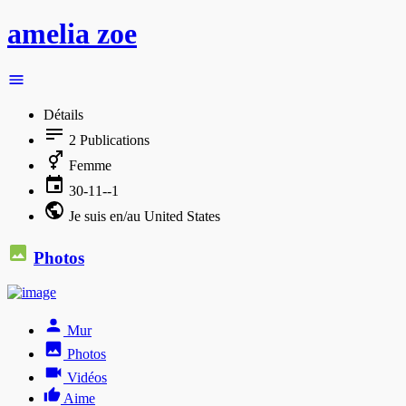
amelia zoe
Détails
2
Publications
Femme
30-11--1
Je suis en/au United States
Photos
Mur
Photos
Vidéos
Aime