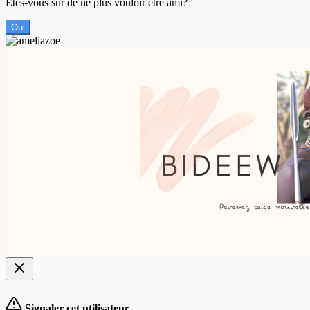
Êtes-vous sûr de ne plus vouloir être ami?
Oui
Signaler cet utilisateur