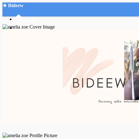
★ Bideew
Accueil
Recherche Avancée
Mon compte
Connexion
Créer un compte
Mode nuit