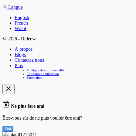
Langue
English
French
Wolof
© 2026 - Bideew
À propos
Blogs
Contactez nous
Plus
Politique de confidentialité
Conditions d'utilisation
Partenaires
Ne plus être ami
Êtes-vous sûr de ne plus vouloir être ami?
Oui