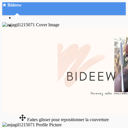
★ Bideew
Accueil
Recherche Avancée
Mon compte
Connexion
Créer un compte
Mode nuit
Faites glisser pour repositionner la couverture