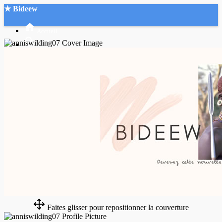
★ Bideew
Accueil
Recherche Avancée
Mon compte
Connexion
Créer un compte
Mode nuit
Faites glisser pour repositionner la couverture