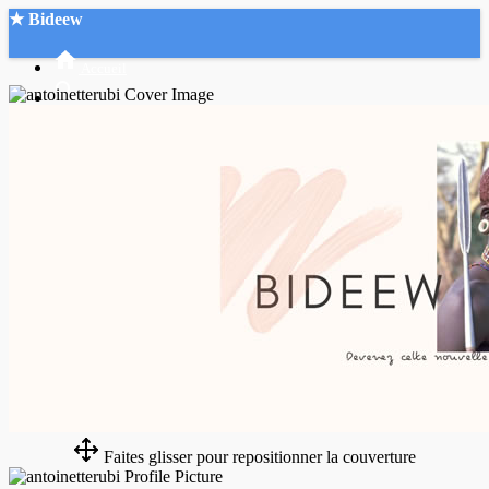
★ Bideew
Accueil
Recherche Avancée
Mon compte
Connexion
Créer un compte
Mode nuit
Faites glisser pour repositionner la couverture