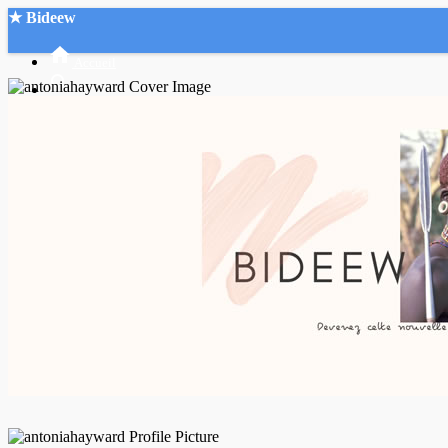
★ Bideew
Accueil
Recherche Avancée
Mon compte
Connexion
Créer un compte
Mode nuit