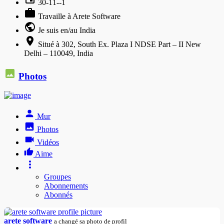
30-11--1
Travaille à Arete Software
Je suis en/au India
Situé à 302, South Ex. Plaza I NDSE Part – II New
Delhi – 110049, India
Photos
Mur
Photos
Vidéos
Aime
Groupes
Abonnements
Abonnés
arete software
a changé sa photo de profil