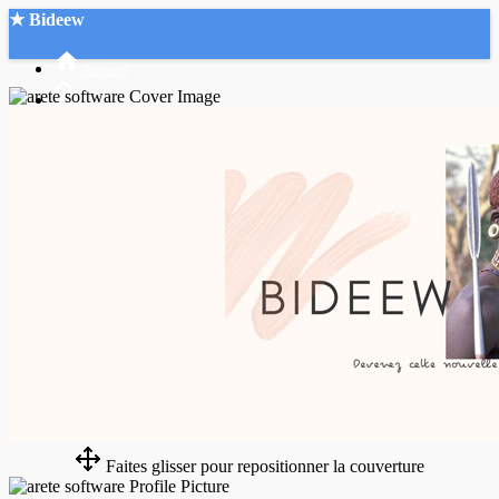
★ Bideew
Accueil
Recherche Avancée
Mon compte
Connexion
Créer un compte
Mode nuit
Faites glisser pour repositionner la couverture