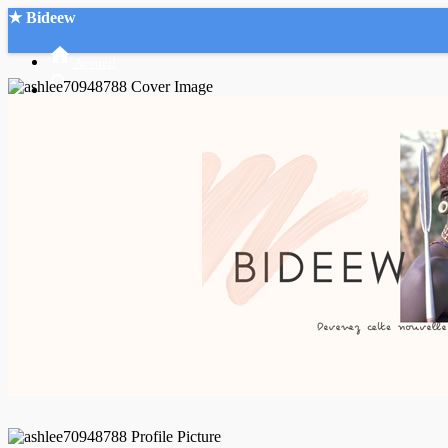
★ Bideew
Accueil
Recherche Avancée
Mon compte
Connexion
Créer un compte
Mode nuit