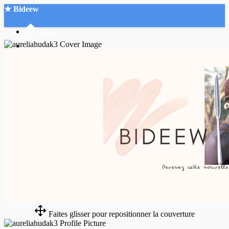
★ Bideew
Accueil
Recherche Avancée
Mon compte
Connexion
Créer un compte
Mode nuit
Faites glisser pour repositionner la couverture