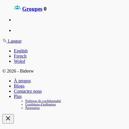
Groupes
0
Langue
English
French
Wolof
© 2026 - Bideew
À propos
Blogs
Contactez nous
Plus
Politique de confidentialité
Conditions d'utilisation
Partenaires