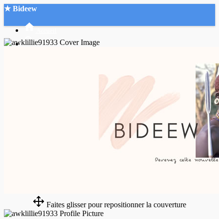
★ Bideew
Accueil
Recherche Avancée
Mon compte
Connexion
Créer un compte
Mode nuit
Faites glisser pour repositionner la couverture