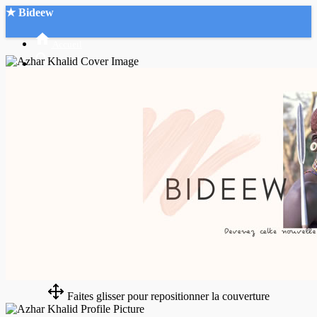
★ Bideew
Accueil
Recherche Avancée
Mon compte
Connexion
Créer un compte
Mode nuit
Faites glisser pour repositionner la couverture