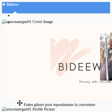
★ Bideew
Accueil
Recherche Avancée
Mon compte
Connexion
Créer un compte
Mode nuit
Faites glisser pour repositionner la couverture