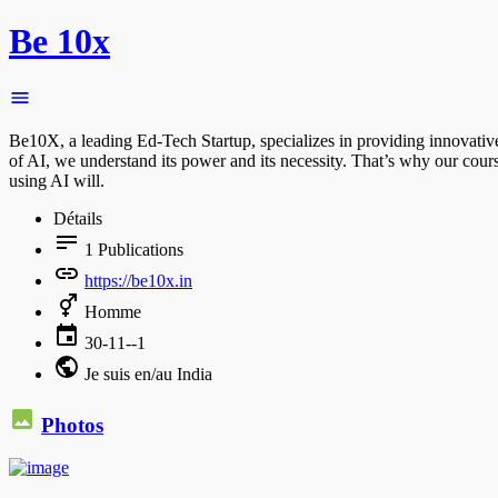
Be 10x
Be10X, a leading Ed-Tech Startup, specializes in providing innovative
of AI, we understand its power and its necessity. That’s why our cou
using AI will.
Détails
1
Publications
https://be10x.in
Homme
30-11--1
Je suis en/au India
Photos