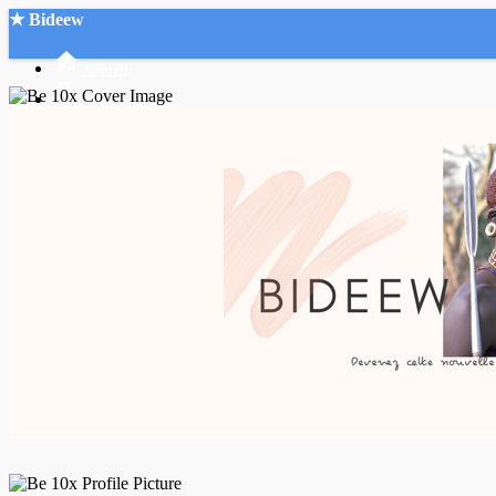
★ Bideew
Accueil
Recherche Avancée
Mon compte
Connexion
Créer un compte
Mode nuit