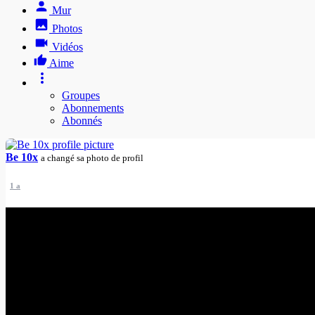
Mur
Photos
Vidéos
Aime
Groupes
Abonnements
Abonnés
Be 10x
a changé sa photo de profil
1 a