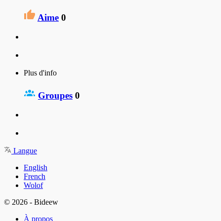
Aime
0
Plus d'info
Groupes
0
Langue
English
French
Wolof
© 2026 - Bideew
À propos