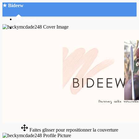
★ Bideew
Accueil
Recherche Avancée
Mon compte
Connexion
Créer un compte
Mode nuit
Faites glisser pour repositionner la couverture