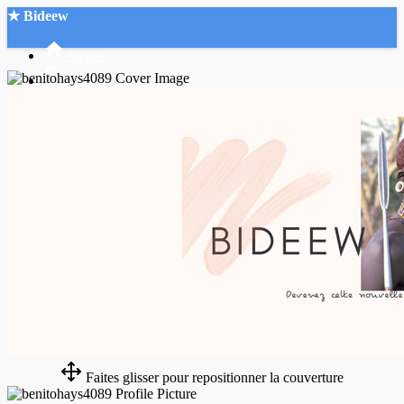
★ Bideew
Accueil
Recherche Avancée
Mon compte
Connexion
Créer un compte
Mode nuit
Faites glisser pour repositionner la couverture