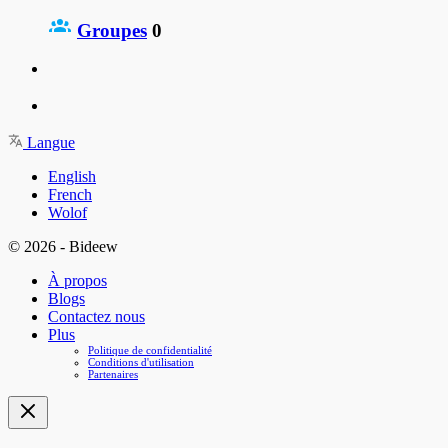
Groupes
0
Langue
English
French
Wolof
© 2026 - Bideew
À propos
Blogs
Contactez nous
Plus
Politique de confidentialité
Conditions d'utilisation
Partenaires