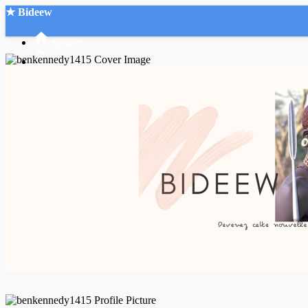
★ Bideew
Accueil
Recherche Avancée
Mon compte
Connexion
Créer un compte
Mode nuit