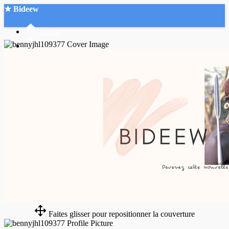
★ Bideew
Accueil
Recherche Avancée
Mon compte
Connexion
Créer un compte
Mode nuit
Faites glisser pour repositionner la couverture