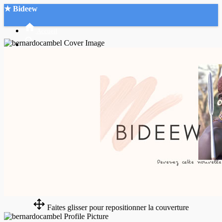
★ Bideew
Accueil
Recherche Avancée
Mon compte
Connexion
Créer un compte
Mode nuit
Faites glisser pour repositionner la couverture