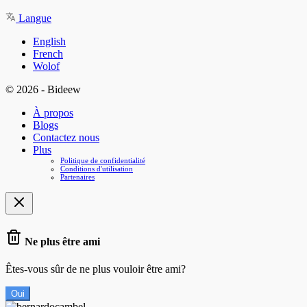
Langue
English
French
Wolof
© 2026 - Bideew
À propos
Blogs
Contactez nous
Plus
Politique de confidentialité
Conditions d'utilisation
Partenaires
Ne plus être ami
Êtes-vous sûr de ne plus vouloir être ami?
Oui