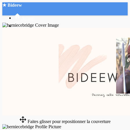
★ Bideew
Accueil
Recherche Avancée
Mon compte
Connexion
Créer un compte
Mode nuit
Faites glisser pour repositionner la couverture