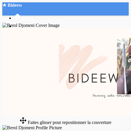
★ Bideew
Accueil
Recherche Avancée
Mon compte
Connexion
Créer un compte
Mode nuit
Faites glisser pour repositionner la couverture