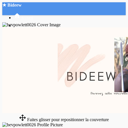
★ Bideew
Accueil
Recherche Avancée
Mon compte
Connexion
Créer un compte
Mode nuit
Faites glisser pour repositionner la couverture