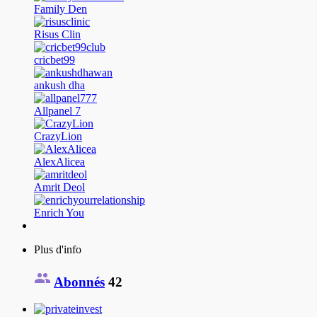
Family Den
Risus Clin
cricbet99
ankush dha
Allpanel 7
CrazyLion
AlexAlicea
Amrit Deol
Enrich You
Plus d'info
Abonnés
42