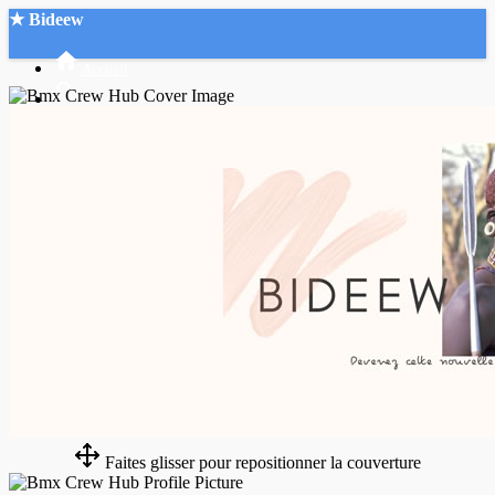
★ Bideew
Accueil
Recherche Avancée
Mon compte
Connexion
Créer un compte
Mode nuit
Faites glisser pour repositionner la couverture