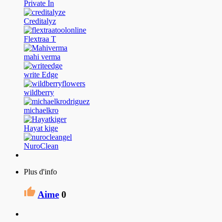
Private In
Creditalyz
Flextraa T
mahi verma
write Edge
wildberry
michaelkro
Hayat kige
NuroClean
Plus d'info
Aime
0