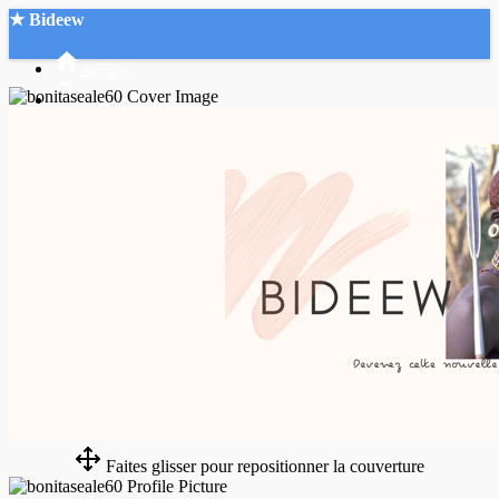
★ Bideew
Accueil
Recherche Avancée
Mon compte
Connexion
Créer un compte
Mode nuit
Faites glisser pour repositionner la couverture