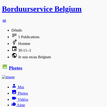
Borduurservice Belgium
Détails
1
Publications
Homme
30-11--1
Je suis en/au Belgium
Photos
Mur
Photos
Vidéos
Aime