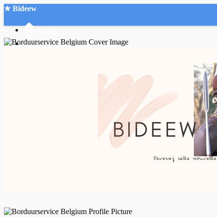
★ Bideew
Accueil
Recherche Avancée
Mon compte
Connexion
Créer un compte
Mode nuit