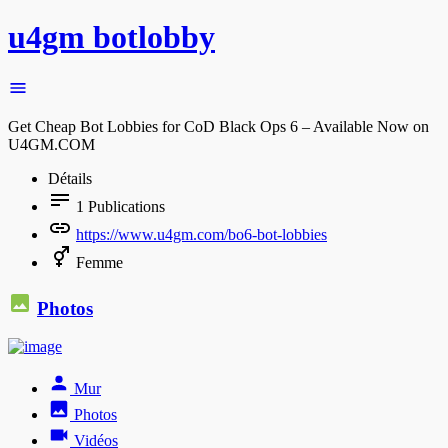
u4gm botlobby
Get Cheap Bot Lobbies for CoD Black Ops 6 – Available Now on
U4GM.COM
Détails
1
Publications
https://www.u4gm.com/bo6-bot-lobbies
Femme
Photos
Mur
Photos
Vidéos