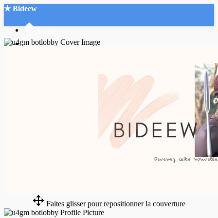
★ Bideew
Accueil
Recherche Avancée
Mon compte
Connexion
Créer un compte
Mode nuit
Faites glisser pour repositionner la couverture