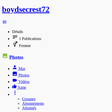
boydsecrest72
Détails
1
Publications
Femme
Photos
Mur
Photos
Vidéos
Aime
Groupes
Abonnements
Abonnés