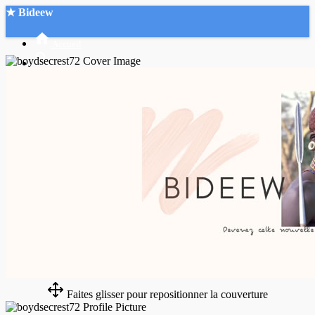
★ Bideew
Accueil
Recherche Avancée
Mon compte
Connexion
Créer un compte
Mode nuit
Faites glisser pour repositionner la couverture