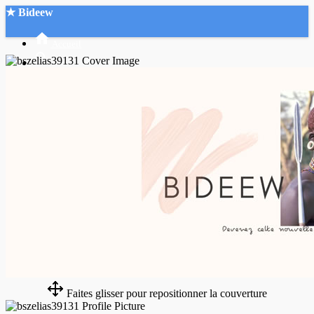
★ Bideew
Accueil
Recherche Avancée
Mon compte
Connexion
Créer un compte
Mode nuit
Faites glisser pour repositionner la couverture