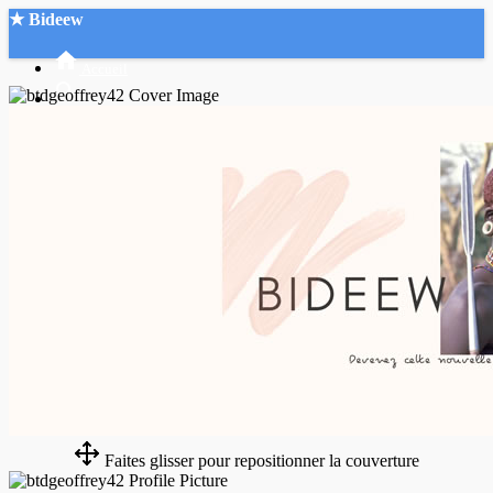
★ Bideew
Accueil
Recherche Avancée
Mon compte
Connexion
Créer un compte
Mode nuit
Faites glisser pour repositionner la couverture