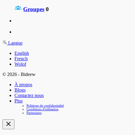
Groupes
0
Langue
English
French
Wolof
© 2026 - Bideew
À propos
Blogs
Contactez nous
Plus
Politique de confidentialité
Conditions d'utilisation
Partenaires