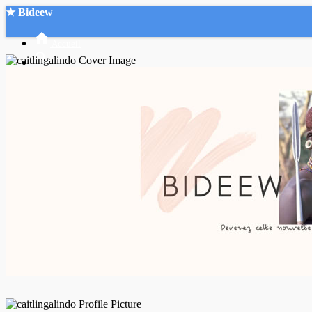
★ Bideew
Accueil
Recherche Avancée
Mon compte
Connexion
Créer un compte
Mode nuit