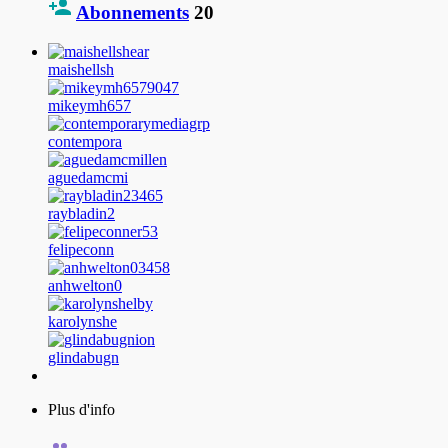
Abonnements
20
maishellsh
mikeymh657
contempora
aguedamcmi
raybladin2
felipeconn
anhwelton0
karolynshe
glindabugn
Plus d'info