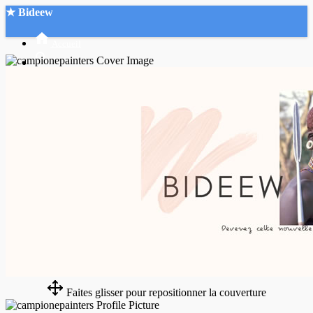
★ Bideew
Accueil
Recherche Avancée
Mon compte
Connexion
Créer un compte
Mode nuit
Faites glisser pour repositionner la couverture