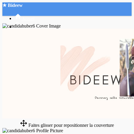
★ Bideew
Accueil
Recherche Avancée
Mon compte
Connexion
Créer un compte
Mode nuit
Faites glisser pour repositionner la couverture