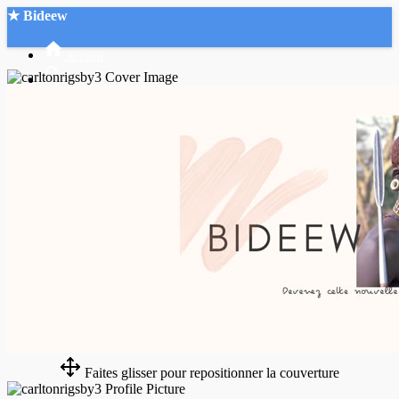
★ Bideew
Accueil
Recherche Avancée
Mon compte
Connexion
Créer un compte
Mode nuit
Faites glisser pour repositionner la couverture