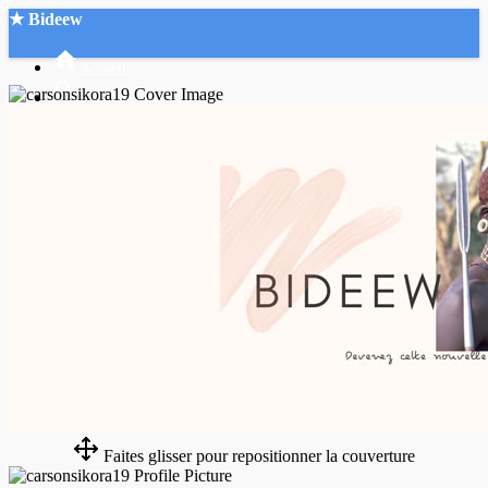
★ Bideew
Accueil
Recherche Avancée
Mon compte
Connexion
Créer un compte
Mode nuit
Faites glisser pour repositionner la couverture