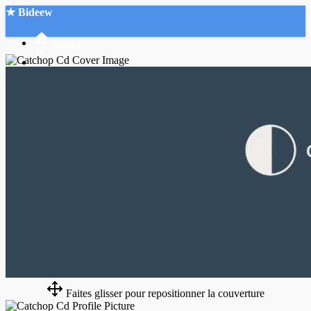
★ Bideew
Accueil
Recherche Avancée
Mon compte
Connexion
Créer un compte
Mode nuit
Faites glisser pour repositionner la couverture