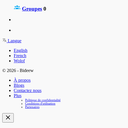
Groupes
0
Langue
English
French
Wolof
© 2026 - Bideew
À propos
Blogs
Contactez nous
Plus
Politique de confidentialité
Conditions d'utilisation
Partenaires