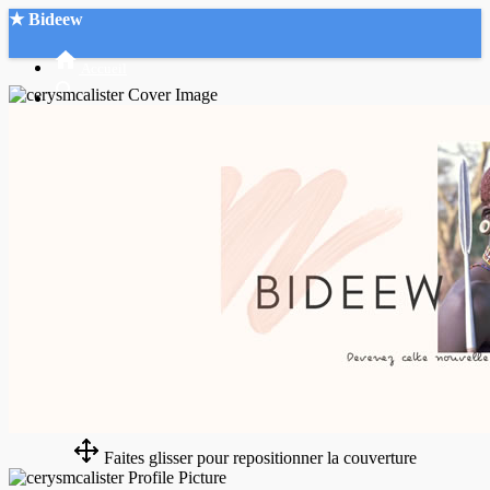
★ Bideew
Accueil
Recherche Avancée
Mon compte
Connexion
Créer un compte
Mode nuit
Faites glisser pour repositionner la couverture