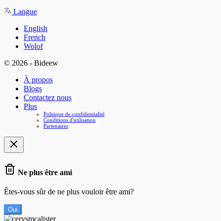
Langue
English
French
Wolof
© 2026 - Bideew
À propos
Blogs
Contactez nous
Plus
Politique de confidentialité
Conditions d'utilisation
Partenaires
Ne plus être ami
Êtes-vous sûr de ne plus vouloir être ami?
Oui