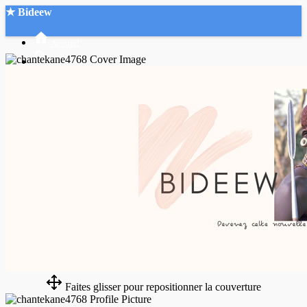
★ Bideew
Accueil
Recherche Avancée
Mon compte
Connexion
Créer un compte
Mode nuit
Faites glisser pour repositionner la couverture