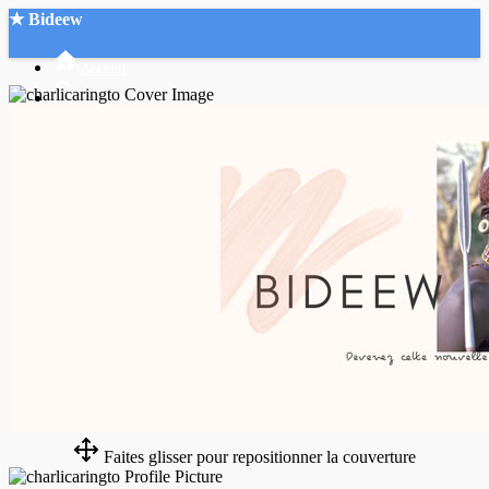
★ Bideew
Accueil
Recherche Avancée
Mon compte
Connexion
Créer un compte
Mode nuit
Faites glisser pour repositionner la couverture