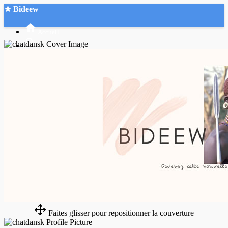
★ Bideew
Accueil
Recherche Avancée
Mon compte
Connexion
Créer un compte
Mode nuit
Faites glisser pour repositionner la couverture