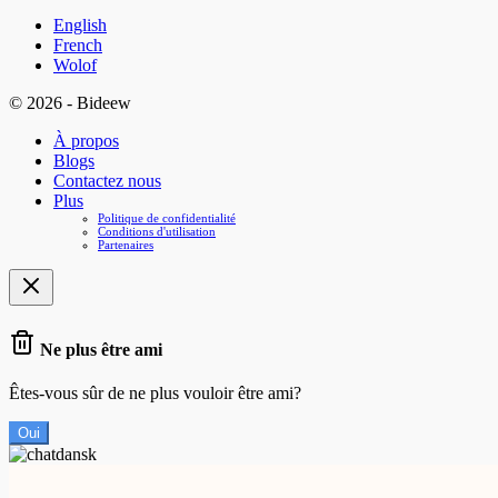
English
French
Wolof
© 2026 - Bideew
À propos
Blogs
Contactez nous
Plus
Politique de confidentialité
Conditions d'utilisation
Partenaires
Ne plus être ami
Êtes-vous sûr de ne plus vouloir être ami?
Oui