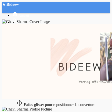
★ Bideew
Accueil
Recherche Avancée
Mon compte
Connexion
Créer un compte
Mode nuit
Faites glisser pour repositionner la couverture