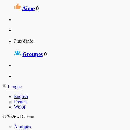
Aime
0
Plus d'info
Groupes
0
Langue
English
French
Wolof
© 2026 - Bideew
À propos