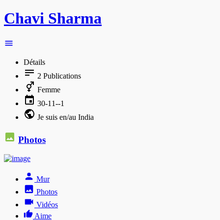
Chavi Sharma
Détails
2
Publications
Femme
30-11--1
Je suis en/au India
Photos
Mur
Photos
Vidéos
Aime