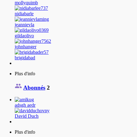
mollyquimb
nidiabarle
jeannievla
gildaolivo
johnhanger
brigidabad
Plus d'info
Abonnés
2
adsgh aedr
David Duch
Plus d'info